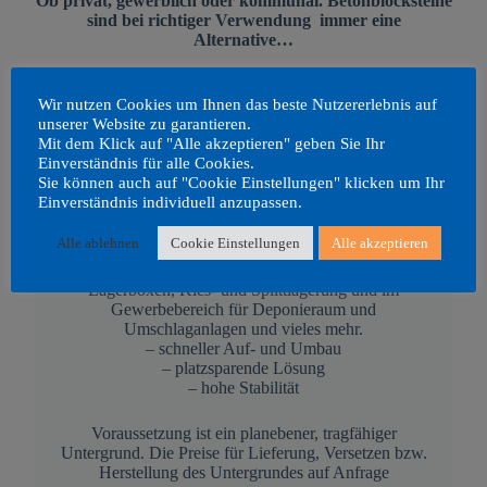
Ob privat, gewerblich oder kommunal. Betonblocksteine
sind bei richtiger Verwendung immer eine
Alternative…
Wir nutzen Cookies um Ihnen das beste Nutzererlebnis auf
unserer Website zu garantieren.
Mit dem Klick auf "Alle akzeptieren" geben Sie Ihr
Einverständnis für alle Cookies.
Betonblocksteine
Sie können auch auf "Cookie Einstellungen" klicken um Ihr
Einverständnis individuell anzupassen.
einsetzbar in der Landwirtschaft für Fahrsilos, im
Alle ablehnen
Cookie Einstellungen
Alle akzeptieren
Privatbereich für Hochwasser, Lärm– und Sichtschutz,
für Carports und Garagen, für Hangbefestigungen,
Lagerboxen, Kies- und Splittlagerung und im
Gewerbebereich für Deponieraum und
Umschlaganlagen und vieles mehr.
– schneller Auf- und Umbau
– platzsparende Lösung
– hohe Stabilität
Voraussetzung ist ein planebener, tragfähiger
Untergrund. Die Preise für Lieferung, Versetzen bzw.
Herstellung des Untergrundes auf Anfrage